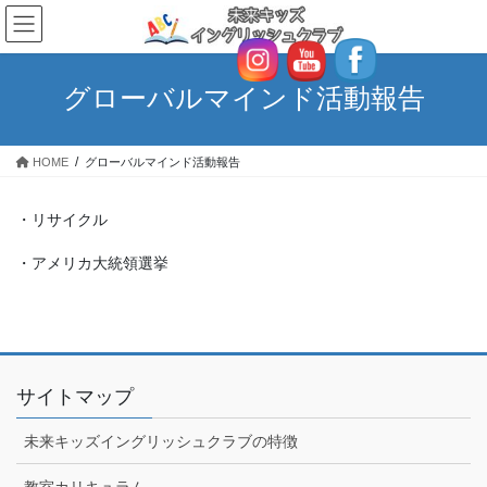
コ
ナ
ン
ビ
テ
ゲ
ン
ー
グローバルマインド活動報告
ツ
シ
へ
ョ
ス
ン
HOME
グローバルマインド活動報告
キ
に
ッ
移
プ
動
・リサイクル
・アメリカ大統領選挙
サイトマップ
未来キッズイングリッシュクラブの特徴
教室カリキュラム