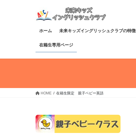
コ
ナ
ン
ビ
テ
ゲ
ン
ー
ホーム
未来キッズイングリッシュクラブの特徴
ツ
シ
へ
ョ
在籍生専用ページ
ス
ン
キ
に
ッ
移
プ
動
HOME
在籍生限定 親子ベビー英語