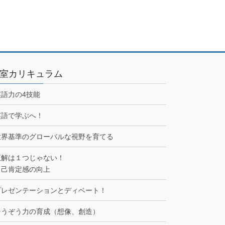
室カリキュラム
英語力の4技能
英語で学ぶへ！
世界基準のグローバルな視野を育てる
正解は１つじゃない！
自己肯定感の向上
プレゼンテーションとディベート！
そうぞう力の育成（想像、創造）