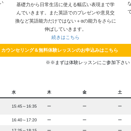
い
基礎力から日常生活に使える幅広い表現まで学
んでいきます。また英語でのプレゼンや意見交
換など英語能力だけではない＋αの能力をさらに
伸ばしていきます。
続きはこちら
カウンセリング＆無料体験レッスンのお申込みはこちら
※※まずは体験レッスンにご参加下さい
水
木
金
土
15:45～16:35
ー
ー
ー
16:40～17:20
ー
ー
ー
17:25～18:15
ー
ー
ー