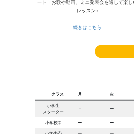
ート！お歌や動画、ミニ発表会を通して楽し
レッスン♪
続きはこちら
クラス
月
火
小学生
－
ー
スターター
小学校➁
ー
ー
小学生④
ー
ー