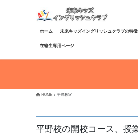
コ
ナ
ン
ビ
テ
ゲ
ン
ー
ホーム
未来キッズイングリッシュクラブの特徴
ツ
シ
へ
ョ
在籍生専用ページ
ス
ン
キ
に
ッ
移
プ
動
HOME
平野教室
平野校の開校コース、授