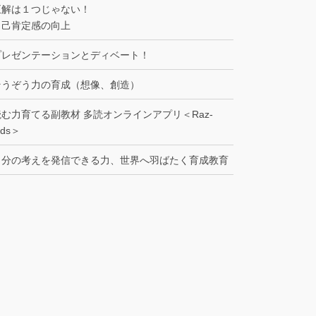
正解は１つじゃない！
自己肯定感の向上
プレゼンテーションとディベート！
そうぞう力の育成（想像、創造）
読む力育てる副教材 多読オンラインアプリ＜Raz-
ids＞
自分の考えを発信できる力、世界へ羽ばたく育成教育