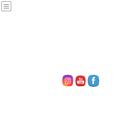
コ
ナ
ン
ビ
テ
ゲ
ン
ー
各コースの案内
ツ
シ
へ
ョ
ス
ン
HOME
各コースの案内
キ
に
ッ
移
プ
動