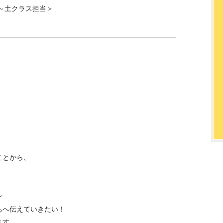
～土クラス担当＞
ことから、
ン
ちへ伝えていきたい！
ます。