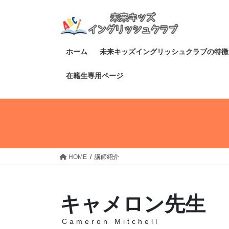
コ
ナ
ン
ビ
テ
ゲ
ン
ー
ホーム
未来キッズイングリッシュクラブの特徴
ツ
シ
へ
ョ
在籍生専用ページ
ス
ン
キ
に
ッ
移
プ
動
HOME
講師紹介
キャメロン先生
Cameron Mitchell