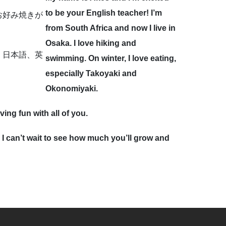
to be your English teacher! I’m
お好み焼きが
from South Africa and now I live in
Osaka. I love hiking and
、日本語、英
swimming. On winter, I love eating,
especially Takoyaki and
Okonomiyaki.
ving fun with all of you.
 I can’t wait to see how much you’ll grow and