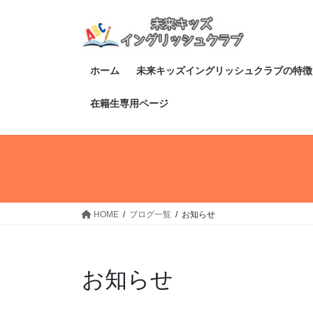
コ
ナ
ン
ビ
テ
ゲ
ン
ー
ホーム
未来キッズイングリッシュクラブの特徴
ツ
シ
へ
ョ
在籍生専用ページ
ス
ン
キ
に
ッ
移
プ
動
HOME
ブログ一覧
お知らせ
お知らせ