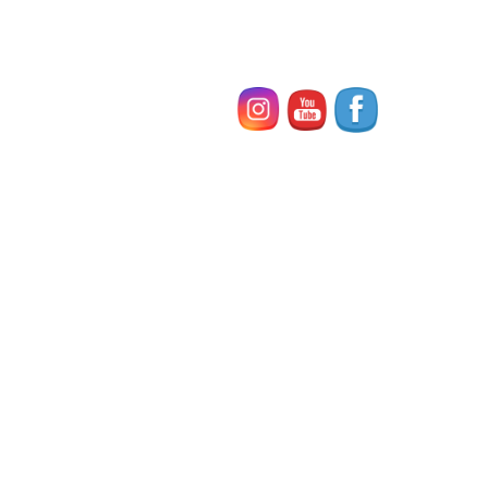
お問い合わせ
最近の投稿
２０２６年４月新開講 無料体験教室のご案内♪（東
住吉区 鷹合 湯里 北田辺）
2026年3月8日
夏休み 2日間の一日プチ留学はとっておきの思い出
となりましたね！
2025年8月15日
全国英語スピーチコンテストに40名が参加
2025年7月24日
夏のスペシャルレッスン 第１弾 英語で朝活