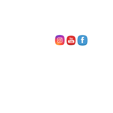
い！ そんな数々 […]
2024年7月1日
イベント
【イベントレポート】スピーチコンテスト＆
タレントショー
先日6月30日（日） 第1回 未来キッズイングリッシュクラブ
スピーチコンテスト＆タレントショーを実施しました。 教室全体
の8割の生徒（3才～中学生合計47人）が参加！！！ クラ […]
お問い合わせ
最近の投稿
２０２６年４月新開講 無料体験教室のご案内♪（東
住吉区 鷹合 湯里 北田辺）
2026年3月8日