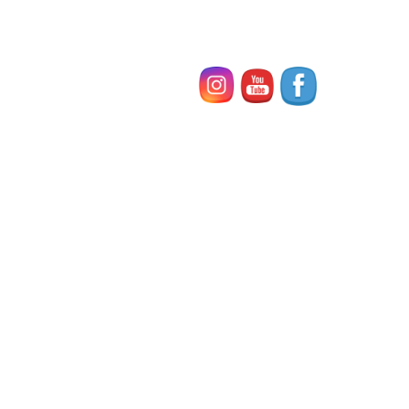
お問い合わせ
最近の投稿
２０２６年４月新開講 無料体験教室のご案内♪（東
住吉区 鷹合 湯里 北田辺）
2026年3月8日
夏休み 2日間の一日プチ留学はとっておきの思い出
となりましたね！
2025年8月15日
全国英語スピーチコンテストに40名が参加
2025年7月24日
夏のスペシャルレッスン 第１弾 英語で朝活
2025年6月13日