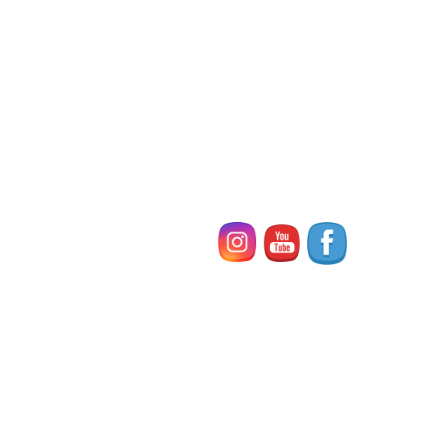
思いから講師でアイディアを出し合い実現しました♪
たくさんの子どもたちの笑顔に出会えて、たのしい３日間となり
ました。
動
画
プ
レ
ー
ヤ
ー
00:00
00:00
1.
スクリーンショット 2021-04-28 141144
0:05
2.
Dylan's Australian Tour2
0:15
続きはこちらへ