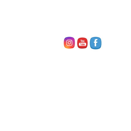
の身近な「入浴 […]
お問い合わせ
最近の投稿
２０２６年４月新開講 無料体験教室のご案内♪（東
住吉区 鷹合 湯里 北田辺）
2026年3月8日
夏休み 2日間の一日プチ留学はとっておきの思い出
となりましたね！
2025年8月15日
全国英語スピーチコンテストに40名が参加
2025年7月24日